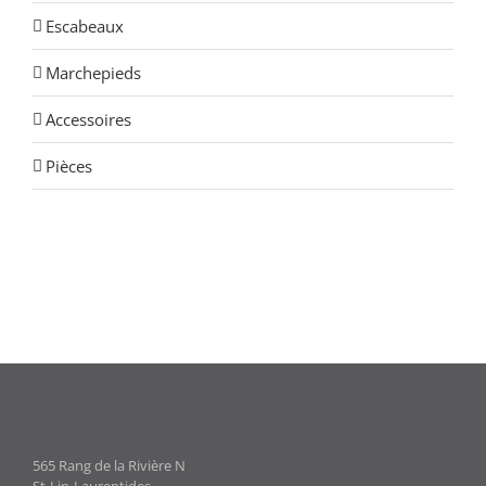
Escabeaux
Marchepieds
Accessoires
Pièces
565 Rang de la Rivière N
St-Lin-Laurentides