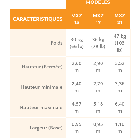
MODÈLES
MXZ
MXZ
MXZ
CARACTÉRISTIQUES
15
17
21
47 kg
30 kg
36 kg
Poids
(103
(66 lb)
(79 lb)
lb)
2,60
2,90
3,52
Hauteur (Fermée)
m
m
m
2,40
2,70
3,36
Hauteur minimale
m
m
m
4,57
5,18
6,40
Hauteur maximale
m
m
m
0,95
0,95
1,10
Largeur (Base)
m
m
m